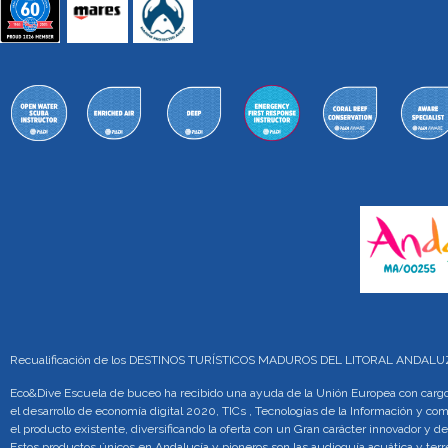
Recualificación de los DESTINOS TURÍSTICOS MADUROS DEL LITORAL ANDA
Eco&Dive Escuela de buceo ha recibido una ayuda de la Unión Europea con cargo 
el desarrollo de economía digital 2020, TICs , Tecnologías de la Información y co
el producto existente, diversificando la oferta con un Gran carácter innovador y de
Estos productos únicos en Andalucía y pioneros son las audioguía acuática y te