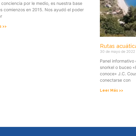
 conciencia por le medio, es nuestra base
os comienzos en 2015. Nos ayudó el poder
ar
s >>
Rutas acuátic
30 de mayo de 2022
Panel informativo 
snorkel o buceo «
conoce» J.C. Cous
conectarse con
Leer Más >>