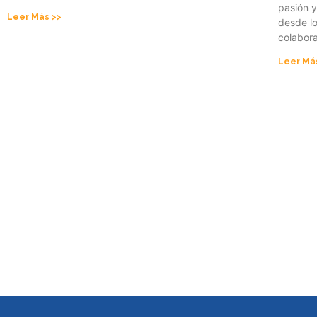
pasión y
Leer Más >>
desde l
colabor
Leer Má