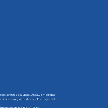
tinos Maduros del Litoral Andaluz mediante
 nuevas tecnologías audiovisuales, mejorando
.
brimiento de dichas NOVEDADES.