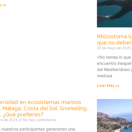
s >>
Rhizostoma l
que no debem
22 de mayo de 2025
«No temas lo que 
encuentro inespe
del Mediterráneo y
medusa
Leer Más >>
versidad en ecosistemas marinos
, Málaga, Costa del Sol. Snorkeling.
. ¿Qué prefieres?
yo de 2024
No hay comentarios
a nuestros participantes generando una