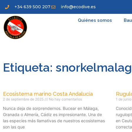
+34 639 500 207
info@ecodive.es
Quiénes somos
Bau
Etiqueta: snorkelmala
Ecosistema marino Costa Andalucía
Rugul
2 de septiembre de 2025
No hay comentarios
1 de juni
Nunca deja de sorprendernos. Bucear en Málaga,
Conocida
Granada o Almería, Cádiz es impresionante. Una de
rugulop
las especies más llamativas de nuestros ecosistemas
en Ceuta
son las que
correct