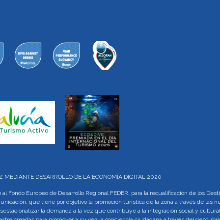
LUZ MEDIANTE DESARROLLO DE LA ECONOMÍA DIGITAL 2020
al Fondo Europeo de Desarrollo Regional FEDER, para la recualificación de los Des
municación, que tiene por objetivo la promoción turística de la zona a través de las
sestacionalizar la demanda a la vez que contribuye a la integración social y cultural
rrestre creadas para promover a su vez la conciencia ciudadana a través del descu