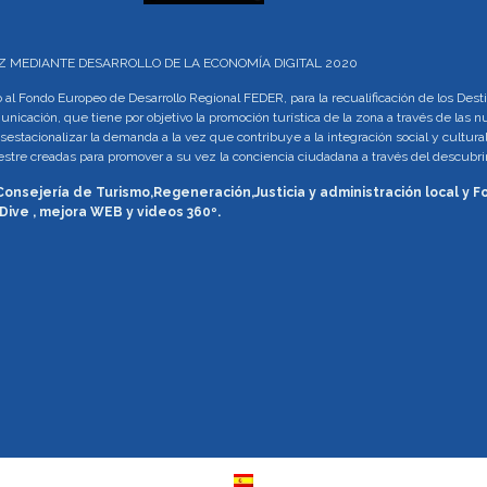
LUZ MEDIANTE DESARROLLO DE LA ECONOMÍA DIGITAL 2020
al Fondo Europeo de Desarrollo Regional FEDER, para la recualificación de los Des
municación, que tiene por objetivo la promoción turística de la zona a través de las
sestacionalizar la demanda a la vez que contribuye a la integración social y cultural
rrestre creadas para promover a su vez la conciencia ciudadana a través del descu
 Consejería de Turismo,Regeneración,Justicia y administración local y
Dive , mejora WEB y videos 360º.