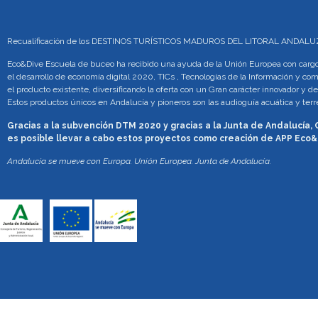
Recualificación de los DESTINOS TURÍSTICOS MADUROS DEL LITORAL ANDA
Eco&Dive Escuela de buceo ha recibido una ayuda de la Unión Europea con cargo 
el desarrollo de economía digital 2020, TICs , Tecnologías de la Información y co
el producto existente, diversificando la oferta con un Gran carácter innovador y de
Estos productos únicos en Andalucía y pioneros son las audioguía acuática y te
Gracias a la subvención DTM 2020 y gracias a la Junta de Andalucía,
es posible llevar a cabo estos proyectos como creación de APP Eco&
Andalucía se mueve con Europa. Unión Europea. Junta de Andalucía.