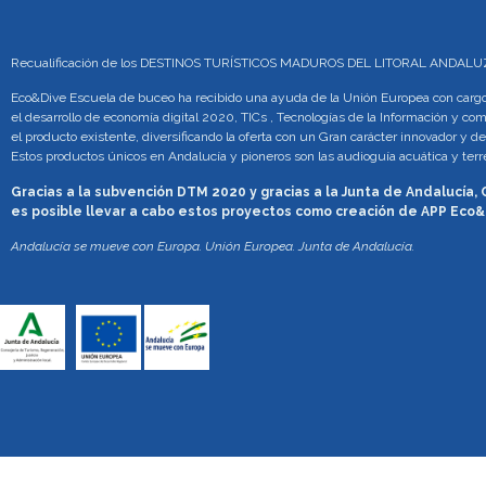
Recualificación de los DESTINOS TURÍSTICOS MADUROS DEL LITORAL ANDA
Eco&Dive Escuela de buceo ha recibido una ayuda de la Unión Europea con cargo 
el desarrollo de economía digital 2020, TICs , Tecnologías de la Información y co
el producto existente, diversificando la oferta con un Gran carácter innovador y de
Estos productos únicos en Andalucía y pioneros son las audioguía acuática y te
Gracias a la subvención DTM 2020 y gracias a la Junta de Andalucía,
es posible llevar a cabo estos proyectos como creación de APP Eco&
Andalucía se mueve con Europa. Unión Europea. Junta de Andalucía.