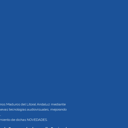
tinos Maduros del Litoral Andaluz mediante
 nuevas tecnologías audiovisuales, mejorando
.
brimiento de dichas NOVEDADES.