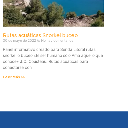
Rutas acuáticas Snorkel buceo
30 de mayo de 2022
No hay comentarios
Panel informativo creado para Senda Litoral rutas
snorkel o buceo «El ser humano sólo Ama aquello que
conoce» J.C. Cousteau. Rutas acuáticas para
conectarse con
Leer Más >>