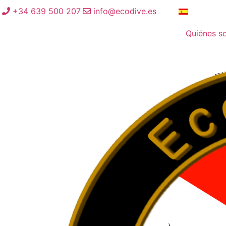
+34 639 500 207
info@ecodive.es
Quiénes s