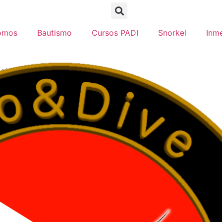
omos
Bautismo
Cursos PADI
Snorkel
Inm