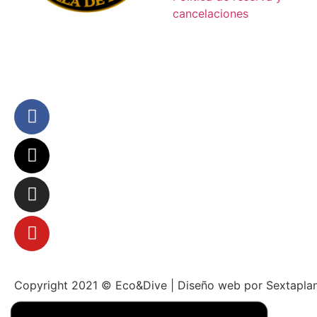
cancelaciones
info@ecodive.es
+34 639 500 207
Copyright 2021 © Eco&Dive | Diseño web por Sextapla